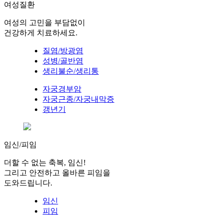
여성질환
여성의 고민을 부담없이
건강하게 치료하세요.
질염/방광염
성병/골반염
생리불순/생리통
자궁경부암
자궁근종/자궁내막증
갱년기
임신/피임
더할 수 없는 축복, 임신!
그리고 안전하고 올바른 피임을
도와드립니다.
임신
피임