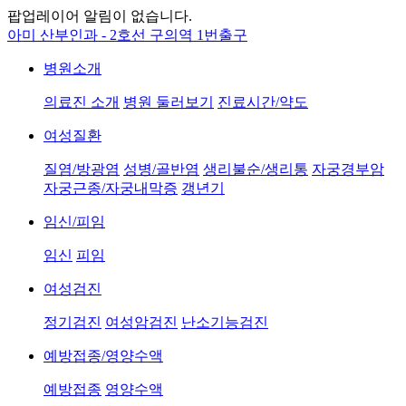
팝업레이어 알림이 없습니다.
아미 산부인과 - 2호선 구의역 1번출구
병원소개
의료진 소개
병원 둘러보기
진료시간/약도
여성질환
질염/방광염
성병/골반염
생리불순/생리통
자궁경부암
자궁근종/자궁내막증
갱년기
임신/피임
임신
피임
여성검진
정기검진
여성암검진
난소기능검진
예방접종/영양수액
예방접종
영양수액