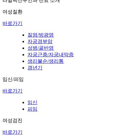
라일락산부인과 진료 소개
여성질환
바로가기
질염/방광염
자궁경부암
성병/골반염
자궁근종/자궁내막증
생리불순/생리통
갱년기
임신/피임
바로가기
임신
피임
여성검진
바로가기